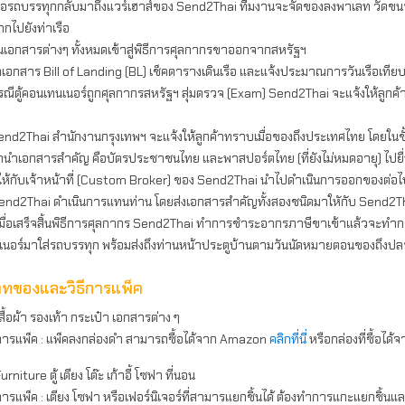
มื่อรถบรรทุกกลับมาถึงแวร์เฮาส์ของ Send2Thai ทีมงานจะจัดของลงพาเลท วัดขนาด 
ากไปยังท่าเรือ
ื่นเอกสารต่างๆ ทั้งหมดเข้าสู่พิธีการศุลกากรขาออกจากสหรัฐฯ
ำเอกสาร Bill of Landing (BL) เช็คตารางเดินเรือ และแจ้งประมาณการวันเรือเทียบท
รณีตู้คอนเทนเนอร์ถูกศุลกากรสหรัฐฯ สุ่มตรวจ (Exam) Send2Thai จะแจ้งให้ลูกค้
end2Thai สำนักงานกรุงเทพฯ จะแจ้งให้ลูกค้าทราบเมื่อของถึงประเทศไทย โดยในขั้
านำเอกสารสำคัญ คือบัตรประชาชนไทย และพาสปอร์ตไทย (ที่ยังไม่หมดอายุ) ไปย
ห้กับเจ้าหน้าที่ (Custom Broker) ของ Send2Thai นำไปดำเนินการออกของต่อไ
end2Thai ดำเนินการแทนท่าน โดยส่งเอกสารสำคัญทั้งสองชนิดมาใหักับ Send2T
เมื่อเสร็จสิ้นพิธีการศุลกากร Send2Thai ทำการชำระอากรภาษีขาเข้าแล้วจะทำ
นอร์มาใส่รถบรรทุก พร้อมส่งถึงท่านหน้าประตูบ้านตามวันนัดหมายตอนของถึงป
ทของและวิธีการแพ็ค
สื้อผ้า รองเท้า กระเป๋า เอกสารต่าง ๆ
การแพ็ค : แพ็คลงกล่องดำ สามารถซื้อได้จาก Amazon
คลิกที่นี่
หรือกล่องที่ซื้อไ
urniture ตู้ เตียง โต๊ะ เก้าอี้ โซฟา ที่นอน
ารแพ็ค : เตียง โซฟา หรือเฟอร์นิเจอร์ที่สามารแยกชิ้นได้ ต้องทำการแกะแยกชิ้น