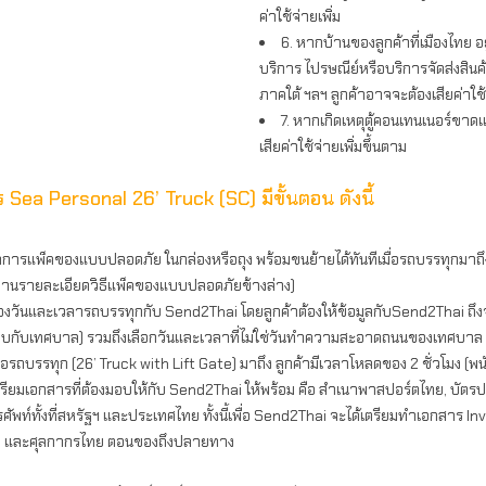
ค่าใช้จ่ายเพิ่ม
6. หากบ้านของลูกค้าที่เมืองไทย อ
บริการ ไปรษณีย์หรือบริการจัดส่งสินค้
ภาคใต้ ฯลฯ ลูกค้าอาจจะต้องเสียค่าใช
7. หากเกิดเหตุตู้คอนเทนเนอร์ขาดแ
เสียค่าใช้จ่ายเพิ่มขึ้นตาม
 Sea Personal 26’ Truck (SC) มีขั้นตอน ดังนี้
ำการแพ็คของแบบปลอดภัย ในกล่องหรือถุง พร้อมขนย้ายได้ทันทีเมื่อรถบรรทุกมาถึ
่านรายละเอียดวิธีแพ็คของแบบปลอดภัยข้างล่าง)
องวันและเวลารถบรรทุกกับ Send2Thai โดยลูกค้าต้องให้ข้อมูลกับSend2Thai ถ
กับเทศบาล) รวมถึงเลือกวันและเวลาที่ไม่ใช่วันทำความสะอาดถนนของเทศบาล (
มื่อรถบรรทุก (26’ Truck with Lift Gate) มาถึง ลูกค้ามีเวลาโหลดของ 2 ชั่วโมง (
ตรียมเอกสารที่ต้องมอบให้กับ Send2Thai ให้พร้อม คือ สำเนาพาสปอร์ตไทย, บัตรปร
รศัพท์ทั้งที่สหรัฐฯ และประเทศไทย ทั้งนี้เพื่อ Send2Thai จะได้เตรียมทำเอกสาร In
 และศุลกากรไทย ตอนของถึงปลายทาง