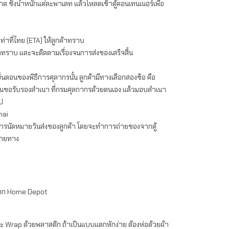
ชั่งน้ำหนักแต่ละพาเลท แล้วโหลดเข้าตู้คอนเทนเนอร์เพื่อ
่าที่ไทย (ETA) ให้ลูกค้าทราบ
าทราบ และจะติดตามเรื่องจนการส่งของเสร็จสิ้น
นตอนของพิธีการศุลากรนั้น ลูกค้ามีทางเลือกสองข้อ คือ
ื่นขอรับรองสำเนา ที่กรมศุลกากรด้วยตนเอง แล้วมอบสำเนา
ป
hai
การนัดหมายวันส่งของลูกค้า โดยจะทำการถ่ายของจากตู้
ลายทาง
ด้จาก Home Depot
และ Wrap ด้วยพลาสติก ถ้าเป็นแบบแตกหักง่าย ต้องห่อด้วยผ้า