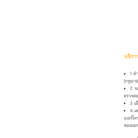
บริการ
1. ท
(กรุณาอ
2. จ
ตรวจสอบ
3. เ
4. เ
เบอร์โท
ของออก