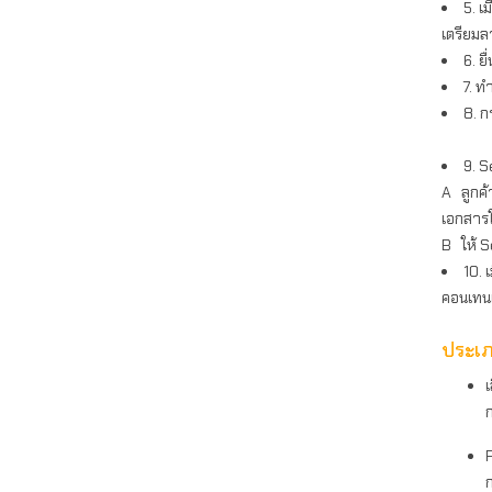
5. เ
เตรียมล
6. ย
7. ท
8. ก
9. S
A ลูกค้
เอกสารใ
B ให้ S
10. 
คอนเทนเ
ประเภ
เ
F
ก