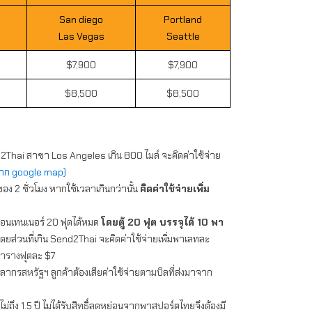
San diego
Portland
Las Vegas
Seattle
$7,900
$7,900
$8,500
$8,500
d2Thai สาขา Los Angeles เกิน 800 ไมล์ จะคิดค่าใช้จ่าย
าก google map)
ง 2 ชั่วโมง หากใช้เวลาเกินกว่านั้น
คิดค่าใช้จ่ายเพิ่ม
คอนเทนเนอร์ 20 ฟุตได้หมด
โดยตู้ 20 ฟุต บรรจุได้ 10 พา
ดยส่วนที่เกิน Send2Thai จะคิดค่าใช้จ่ายเพิ่มพาเลทละ
ารางฟุตละ $7
ศุลากรสหรัฐฯ ลูกค้าต้องเสียค่าใช้จ่ายตามบิลที่ส่งมาจาก
ไม่ถึง 1.5 ปี ไม่ได้รับสิทธิ์ลดหย่อนจากพาสปอร์ตไทยจึงต้องมี