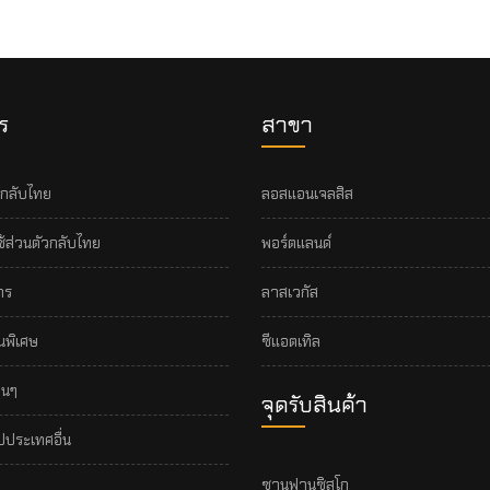
ร
สาขา
้ากลับไทย
ลอสแอนเจลสิส
ช้ส่วนตัวกลับไทย
พอร์ตแลนด์
าร
ลาสเวกัส
่นพิเศษ
ซีแอตเทิล
่นๆ
จุดรับสินค้า
ปประเทศอื่น
ซานฟานซิสโก