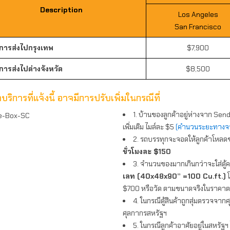
Description
Los Angeles
San Francisco
ิการส่งไปกรุงเทพ
$7,900
ิการส่งไปต่างจังหวัด
$8,500
บริการที่แจ้งนี้ อาจมีการปรับเพิ่มในกรณีที่
1. บ้านของลูกค้าอยู่ห่างจาก Sen
เพิ่มเติม ไมล์ละ $5
(คำนวนระยะทางจ
2. รถบรรทุกจะจอดให้ลูกค้าโหลดขอ
ชั่วโมงละ $150
3. จำนวนของมากเกินกว่าจะใส่ตู้
เลท (40x48x90” =100 Cu.ft.)
โ
$700 หรือวัด ตามขนาดจริงในราคาต
4. ในกรณีตู้สินค้าถูกสุ่มตรวจจาก
ศุลกากรสหรัฐฯ
5. ในกรณีลูกค้าอาศัยอยู่ในสหรัฐฯ 