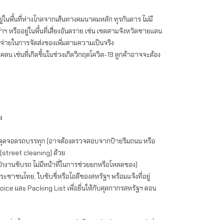
ยู่ในพื้นที่ห่างไกลจากเส้นทางคมนาคมหลัก ทุรกันดาร ไม่มี
าฯ หรืออยู่ในพื้นที่เสี่ยงอันตราย เช่น เขตสามจังหวัดชายแดน
้จ่ายในการจัดส่งของเพิ่มตามความเป็นจริง
คลน เช่นที่เกิดขึ้นในช่วงเกิดวิกฤตโควิด-19 ลูกค้าอาจจะต้อง
ง
ึงจุดจอดรถบรรทุก (อาจต้องตรวจสอบจากป้ายริมถนน หรือ
street cleaning) ด้วย
พนักงานขับรถ ไม่มีหน้าที่ในการช่วยยกหรือโหลดของ)
ะชาชนไทย, ใบขับขี่หรือไอดีของสหรัฐฯ พร้อมแจ้งที่อยู่
voice และ Packing List เพื่อยื่นให้กับศุลกากรสหรัฐฯ ตอน