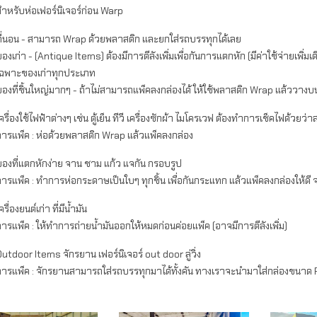
ำหรับห่อเฟอร์นิเจอร์ก่อน Warp
ที่นอน - สามารถ Wrap ด้วยพลาสติก และยกใส่รถบรรทุกได้เลย
องเก่า - (Antique Items) ต้องมีการตีลังเพิ่มเพื่อกันการแตกหัก (มีค่าใช้จ่ายเพิ่
เฉพาะของเก่าทุกประเภท
ของที่ชิ้นใหญ่มากๆ - ถ้าไม่สามารถแพ็คลงกล่องได้ ให้ใช้พลาสติก Wrap แล้ววา
ครื่องใช้ไฟฟ้าต่างๆ เช่น ตู้เย็น ทีวี เครื่องซักผ้า ไมโครเวฟ ต้องทำการเช็คไฟด้วย
การแพ็ค : ห่อด้วยพลาสติก Wrap แล้วแพ็คลงกล่อง
ของที่แตกหักง่าย จาน ชาม แก้ว แจกัน กรอบรูป
ารแพ็ค : ทำการห่อกระดาษเป็นใบๆ ทุกชิ้น เพื่อกันกระแทก แล้วแพ็คลงกล่องให้ดี 
ครื่องยนต์เก่า ที่มีน้ำมัน
ารแพ็ค : ให้ทำการถ่ายน้ำมันออกให้หมดก่อนค่อยแพ็ค (อาจมีการตีลังเพิ่ม)
utdoor Items จักรยาน เฟอร์นิเจอร์ out door ลู่วิ่ง
การแพ็ค : จักรยานสามารถใส่รถบรรทุกมาได้ทั้งคัน ทางเราจะนำมาใส่กล่องขนาด 