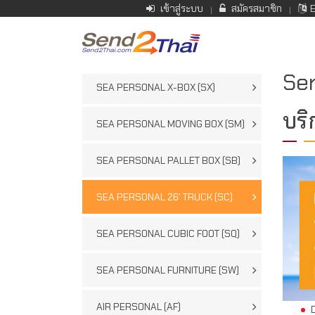
skip
เข้าสู่ระบบ
สมัครสมาชิก
navigation
Se
SEA PERSONAL X-BOX (SX)
บริ
SEA PERSONAL MOVING BOX (SM)
SEA PERSONAL PALLET BOX (SB)
SEA PERSONAL 26' TRUCK (SC)
SEA PERSONAL CUBIC FOOT (SQ)
SEA PERSONAL FURNITURE (SW)
AIR PERSONAL (AF)